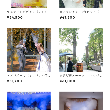
ウェディングガチャ【レンタ
エアランチャー2台セット（オ
ル / 往復送料・保証金￥11,00
リジナル印刷テープVer.）【レ
¥34,500
¥47,300
0 込】
ンタル / 往復送料・保証金￥1
1,000 込】
エアバズーカ（オリジナル印
黒ひげ樽スモーク 【レンタ
刷テープVer.）【レンタル /
ル / 往復送料・保証金￥11,00
¥51,700
¥61,000
往復送料・保証金￥11,000
0 込】
込】