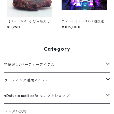
【ペットおやつ】旨み最大化
アマンテ【レンタル / 往復送
ジャーキー "ステーキ" 60g
料・保証金￥11,000 込】
¥1,950
¥105,000
Category
特殊効果/パーティーアイテム
販売
ウェディング活用アイテム
レンタル
販売
4Dstudio meili cafe セレクトショップ
レンタル
オリジナルアイテム
レンタル規約