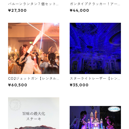
バルーンランタン７個セット
ガンタイプクラッカー！アー
【ヘリウムガス無し】
ミーソルジャー【レンタル /
¥27,300
¥44,000
往復送料・保証金￥11,000
込】
CO2ジェットガン【レンタル /
スターライトレーザー【レン
往復送料・保証金￥11,000
タル / 往復送料・保証金￥11,0
¥60,500
¥35,000
込】
00 込】