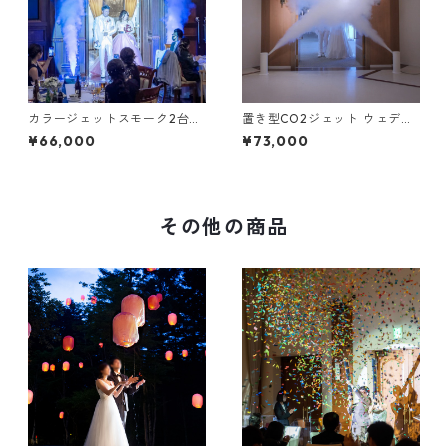
カラージェットスモーク2台セ
置き型CO2ジェット ウェディ
ット【レンタル / 往復送料・
ングver. 2台セット【レンタル
¥66,000
¥73,000
保証金￥11,000 込】
/ 往復送料・保証金￥11,000
込】
その他の商品