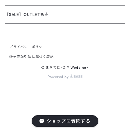
アウトレット品販売
わんちゃんグッズ
【SALE】OUTLET販売
プライバシーポリシー
特定商取引法に基づく表記
© まりでぽ~DIY Wedding~
Powered by
ショップに質問する