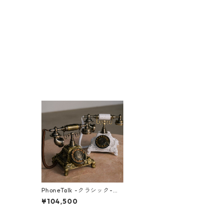
PhoneTalk -クラシック-
【レンタル / 往復送料・保
¥104,500
証金￥11,000 込】