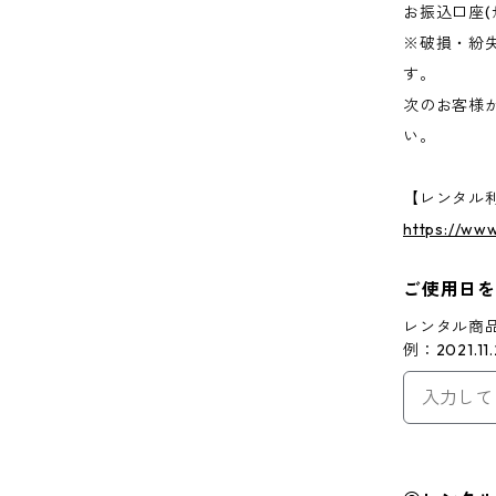
お振込口座(
※破損・紛
す。
次のお客様
い。
【レンタル
https://www
ご使用日
レンタル商
例：2021.1