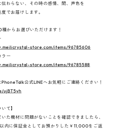
は伝わらない、その時の感情、間、声色を
純度でお届けします。
10種からお選びいただけます！
ー
w.meilicrystal-store.com/items/96785606
カラー
.meilicrystal-store.com/items/96785588
PhoneTalk公式LINEへお気軽にご連絡ください！
ee/ujBT5yh
ついて】
だいた機材に問題がないことを確認できましたら、
以内に保証金としてお預かりした￥11,000をご返
。