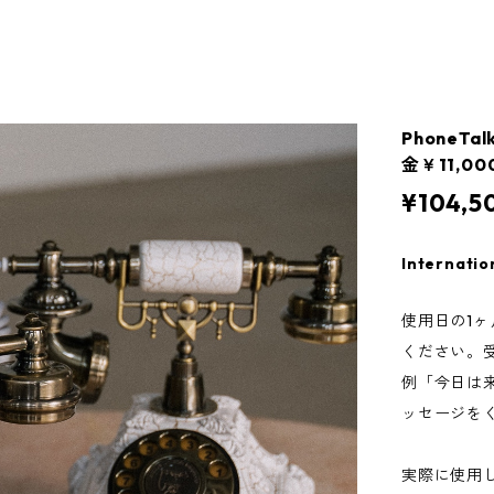
PhoneT
金￥11,00
¥104,5
Internatio
使用日の1ヶ
ください。
例「今日は
ッセージを
実際に使用