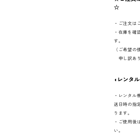
☆
・ご注文は
・在庫を確
す。
（ご希望の
申し訳あり
◖レンタ
・レンタル
送日時の指
ります。
・ご使用後
い。