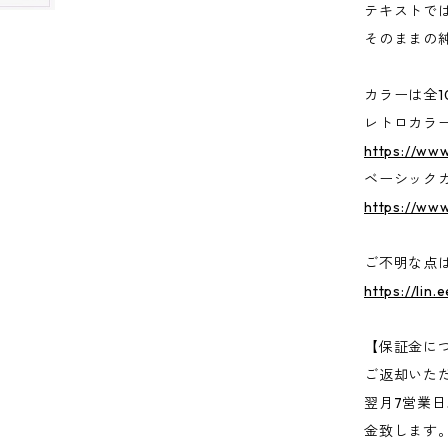
テキストで
そのままの
カラーは全
レトロカラ
https://ww
ベーシック
https://www
ご不明な点は
https://lin.
【保証金に
ご返却いた
翌月7営業日
金致します