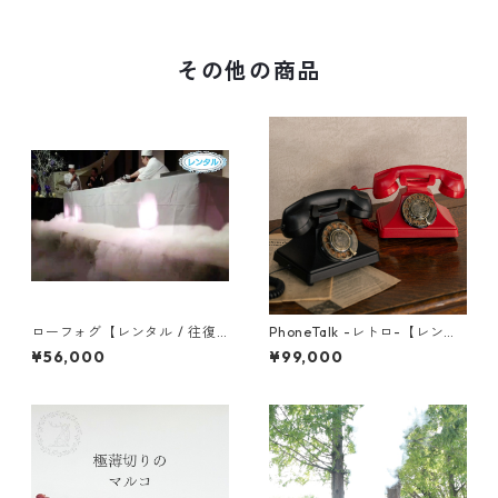
その他の商品
ローフォグ【レンタル / 往復
PhoneTalk -レトロ-【レンタ
送料・保証金￥11,000 込】
ル / 往復送料・保証金￥11,00
¥56,000
¥99,000
0 込】