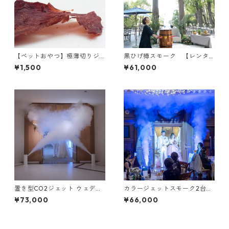
【ペットおやつ】極薄切りジ
黒ひげ樽スモーク 【レンタ
ャーキー "マルコ" 30g
ル / 往復送料・保証金￥11,00
¥1,500
¥61,000
0 込】
置き型CO2ジェット ウェディ
カラージェットスモーク2台セ
ングver. 2台セット【レンタル
ット【レンタル / 往復送料・
¥73,000
¥66,000
/ 往復送料・保証金￥11,000
保証金￥11,000 込】
込】