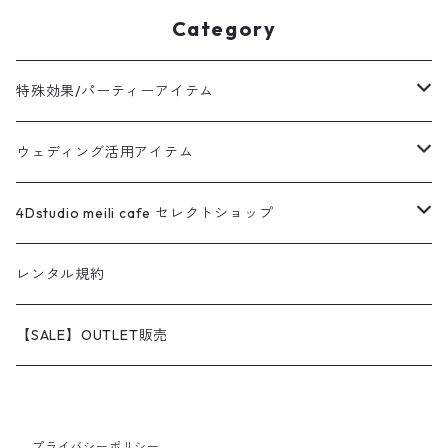
Category
特殊効果/パーティーアイテム
販売
ウェディング活用アイテム
レンタル
販売
4Dstudio meili cafe セレクトショップ
レンタル
オリジナルアイテム
レンタル規約
アウトレット品販売
わんちゃんグッズ
【SALE】OUTLET販売
プライバシーポリシー