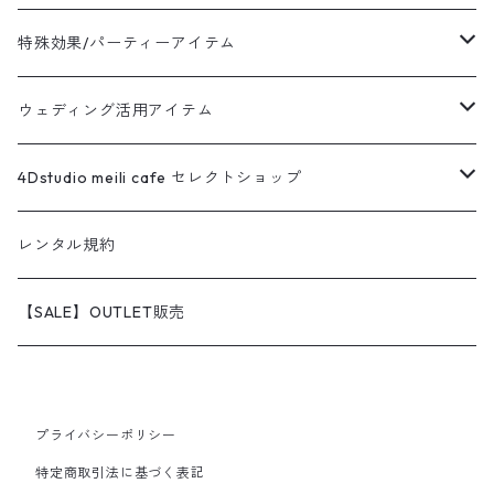
特殊効果/パーティーアイテム
販売
ウェディング活用アイテム
レンタル
販売
4Dstudio meili cafe セレクトショップ
レンタル
オリジナルアイテム
レンタル規約
アウトレット品販売
わんちゃんグッズ
【SALE】OUTLET販売
プライバシーポリシー
特定商取引法に基づく表記