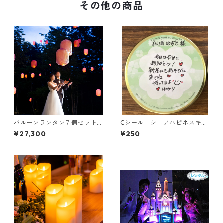
その他の商品
バルーンランタン７個セット
Cシール シェアハピネスキャ
【ヘリウムガス無し】
ンドル専用メッセージシール
¥27,300
¥250