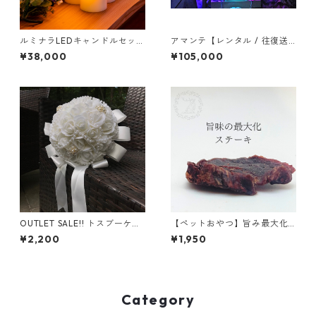
ルミナラLEDキャンドルセット
アマンテ【レンタル / 往復送
【レンタル / 往復送料・保証
料・保証金￥11,000 込】
¥38,000
¥105,000
金￥11,000 込】
OUTLET SALE!! トスブーケ
【ペットおやつ】旨み最大化
ラウンド【販売】
ジャーキー "ステーキ" 60g
¥2,200
¥1,950
Category